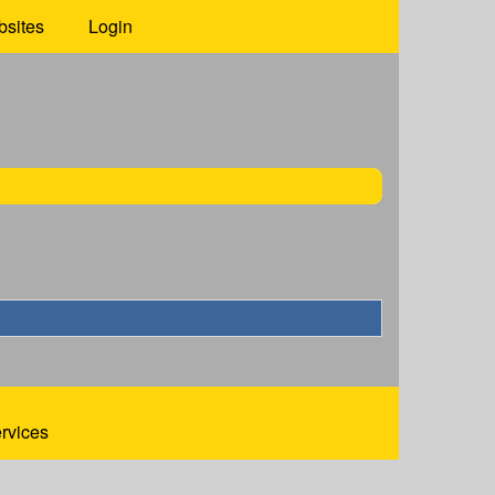
bsites
Login
ervices