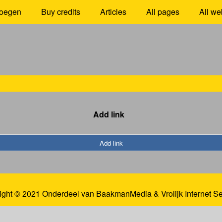
oegen
Buy credits
Articles
All pages
All we
Add link
Add link
ight © 2021 Onderdeel van
BaakmanMedia
&
Vrolijk Internet S