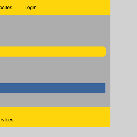
bsites
Login
ervices