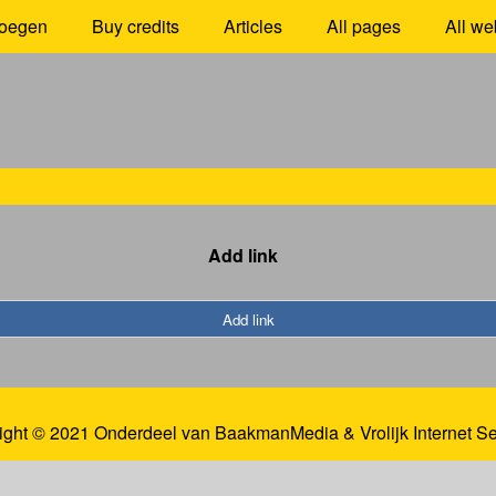
oegen
Buy credits
Articles
All pages
All we
Add link
Add link
ight © 2021 Onderdeel van
BaakmanMedia
&
Vrolijk Internet S