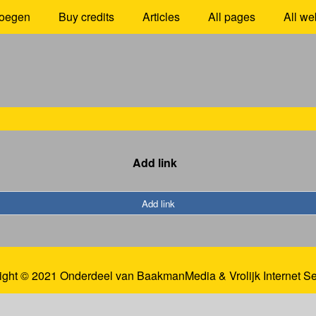
oegen
Buy credits
Articles
All pages
All we
Add link
Add link
ight © 2021 Onderdeel van
BaakmanMedia
&
Vrolijk Internet S