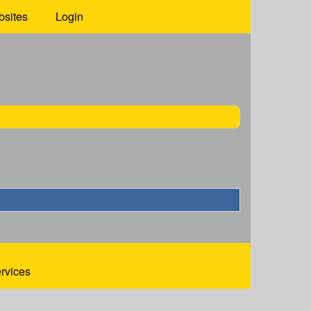
bsites
Login
ervices